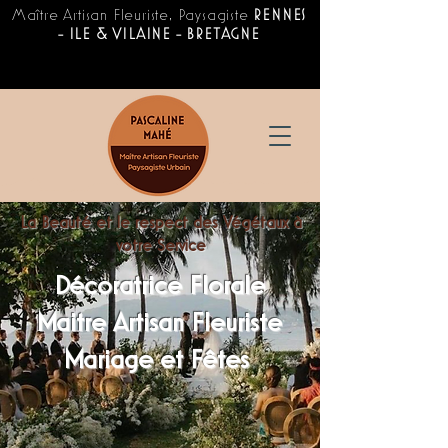
Maître Artisan Fleuriste, Paysagiste
RENNES
- ILE & VILAINE - BRETAGNE
La Beauté et le respect des Végétaux à
votre Service
Décoratrice Florale
Maitre Artisan Fleuriste
Mariage et Fêtes