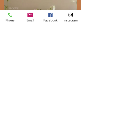
Phone
Email
Facebook
Instagram
CNE GARIN
École spéciale
militaire de Saint-Cyr
« Mme MAHÉ, Merci encore pour
votre travail et votre
professionnalisme.
Votre gerbe mise sous l'Arc de