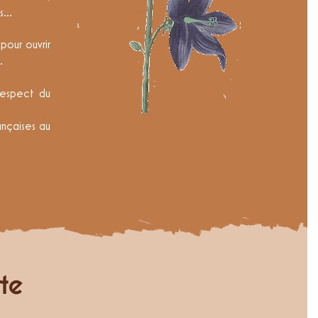
...
pour ouvrir
.
 respect du
ançaises au
ste