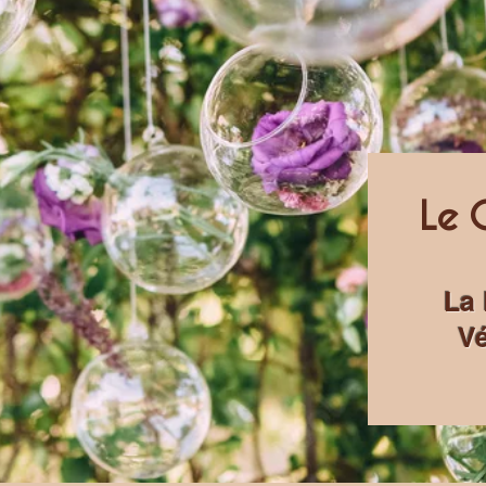
Le 
La 
Vé