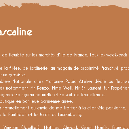
scaline
de fleuriste sur les marchés d'Ile de France, tous les week-ends
 la filière, de jardinerie, au magasin de proximité, franchisé, pr
r un grossiste.
emblée Nationale chez Marianne Robic Atelier dédié au fleuris
uprès notamment Mr Kenzo, Mme Weil, Mr St Laurent fut l'expérie
exigence sa rigueur naturelle et sa soif de l'excellence.
outique en banlieue parisienne aisée.
a naturellement eu envie de me frotter à la clientèle parisienne,
e le Panthéon et le Jardin du Luxembourg.
 Winston (Joaillier), Mathieu Chedid, Gael Monfils, François