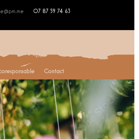
ahe@pm.me
07 87 59 74 63
coresponsable
Contact