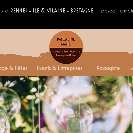
giste
RENNES - ILE & VILAINE - BRETAGNE
pascaline.m
age & Fêtes
Events & Entreprises
Paysagiste
E