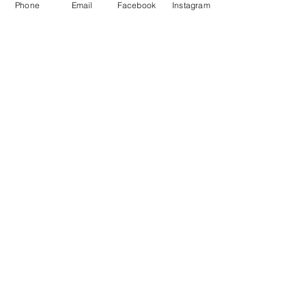
Phone
Email
Facebook
Instagram
Maître Artisan Fleuriste,
Paysagiste